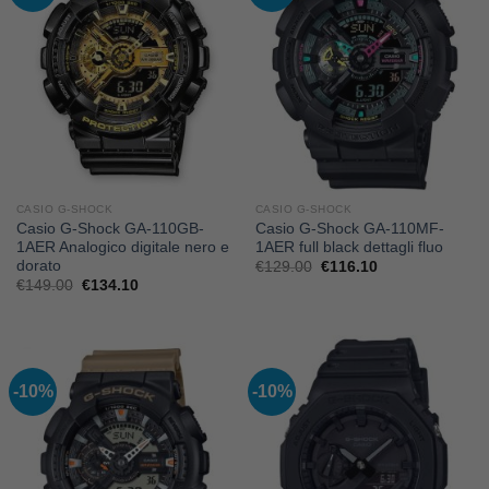
CASIO G-SHOCK
CASIO G-SHOCK
Casio G-Shock GA-110GB-
Casio G-Shock GA-110MF-
1AER Analogico digitale nero e
1AER full black dettagli fluo
dorato
Il
Il
€
129.00
€
116.10
prezzo
prezzo
Il
Il
€
149.00
€
134.10
originale
attuale
prezzo
prezzo
era:
è:
originale
attuale
€129.00.
€116.10.
era:
è:
€149.00.
€134.10.
-10%
-10%