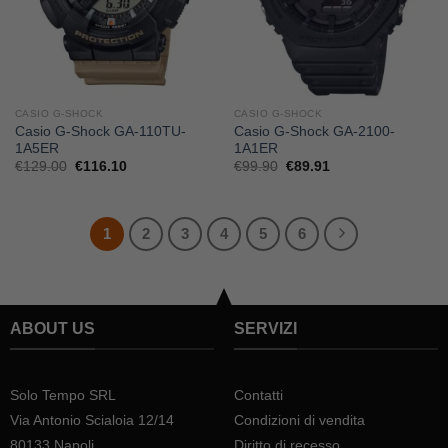
CASIO G-SHOCK
CASIO G-SHOCK
Casio G-Shock GA-110TU-
Casio G-Shock GA-2100-
1A5ER
1A1ER
Il
Il
Il
Il
€
129.00
€
116.10
€
99.90
€
89.91
prezzo
prezzo
prezzo
prezzo
originale
attuale
originale
attuale
era:
è:
era:
è:
€129.00.
€116.10.
€99.90.
€89.91.
1
2
3
4
5
6
ABOUT US
SERVIZI
Solo Tempo SRL
Contatti
Via Antonio Scialoia 12/14
Condizioni di vendita
80133 Napoli
Diritto di recesso