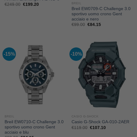
BREIL
Il
Il
€
249.00
€
199.20
prezzo
prezzo
Breil EW0709-C Challenge 3.0
originale
attuale
sportivo uomo crono Gent
era:
è:
acciaio e nero
€249.00.
€199.20.
Il
Il
€
99.00
€
84.15
prezzo
prezzo
originale
attuale
era:
è:
€99.00.
€84.15.
-15%
-10%
BREIL
CASIO G-SHOCK
Breil EW0710-C Challenge 3.0
Casio G-Shock GA-010-2AER
sportivo uomo crono Gent
Il
Il
€
119.00
€
107.10
prezzo
prezzo
acciaio e blu
originale
attuale