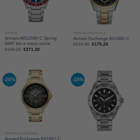
ARMANI
ARMANI EXCHANGE
Armani AR11590-C Spring
Armani Exchange AX1865-C
GMT blu e rosso uomo
Il
Il
€
219.00
€
175.20
prezzo
prezzo
Il
Il
€
339.00
€
271.20
originale
attuale
prezzo
prezzo
era:
è:
originale
attuale
€219.00.
€175.20.
era:
è:
€339.00.
€271.20.
-20%
-15%
ARMANI EXCHANGE
Armani Exchange AX2461-C