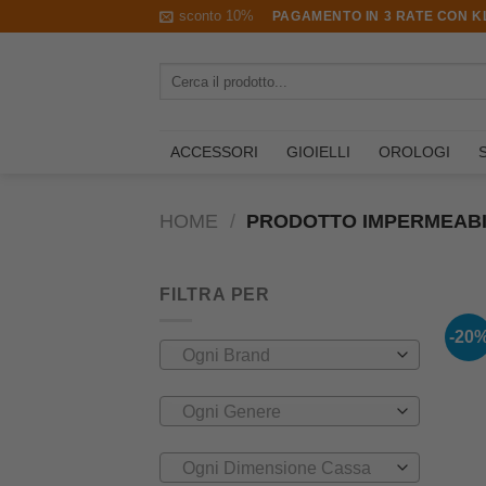
Salta
sconto 10%
PAGAMENTO IN 3 RATE CON KL
ai
contenuti
Cerca:
ACCESSORI
GIOIELLI
OROLOGI
HOME
/
PRODOTTO IMPERMEABI
FILTRA PER
-20
Ogni Brand
Ogni Genere
Ogni Dimensione Cassa