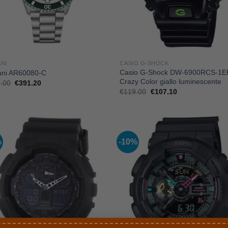
NI
CASIO G-SHOCK
Casio G-Shock DW-6900RCS-1E
ni AR60080-C
Crazy Color giallo luminescente
Il
Il
.00
€
391.20
prezzo
prezzo
Il
Il
€
119.00
€
107.10
originale
attuale
prezzo
prezzo
era:
è:
originale
attuale
€489.00.
€391.20.
era:
è:
€119.00.
€107.10.
%
-10%