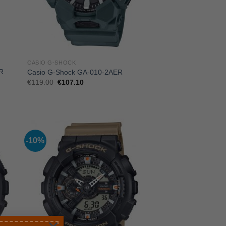
CASIO G-SHOCK
R
Casio G-Shock GA-010-2AER
Il
Il
€
119.00
€
107.10
prezzo
prezzo
originale
attuale
era:
è:
€119.00.
€107.10.
-10%