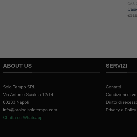
CASI
Casi
€
119
ABOUT US
SERVIZI
Solo Tempo SRL
Contatti
Via Antonio Scialoia 12/14
Condizioni di ve
80133 Napoli
Diritto di recess
info@orologisolotempo.com
Privacy e Policy
Chatta su Whatsapp