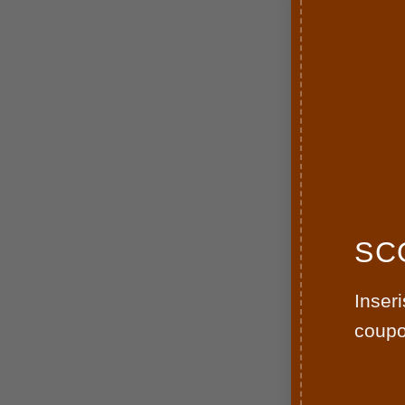
CASI
Casi
€
109
-10
SC
Inseri
coupon