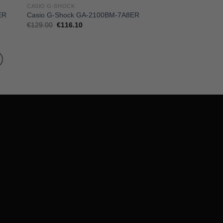
CASIO G-SHOCK
ER
Casio G-Shock GA-2100BM-7A8ER
Il
Il
€
129.00
€
116.10
prezzo
prezzo
originale
attuale
era:
è:
€129.00.
€116.10.